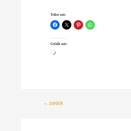
Teilen mit:
Gefällt mir:
Wird
geladen …
Beitragsnavigation
←
zurück