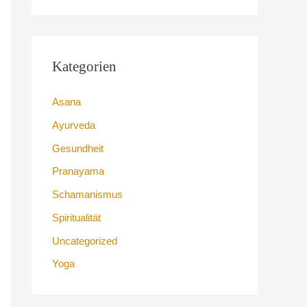
c
h
e
Kategorien
n
n
Asana
a
Ayurveda
c
Gesundheit
h
Pranayama
:
Schamanismus
Spiritualität
Uncategorized
Yoga