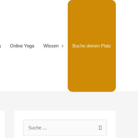
g
Online Yoga
Wissen
Buche deinen Platz
S
u