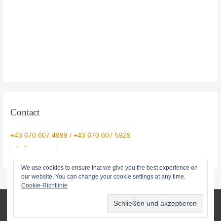
Contact
+43 670 607 4999 / +43 670 607 5929
info@yogtemple.com
We use cookies to ensure that we give you the best experience on
our website. You can change your cookie settings at any time.
Cookie-Richtlinie
© 2026 Yog Temple • info@yogtemple.com • 0043670 607 5929