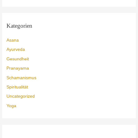
c
h
e
Kategorien
n
n
Asana
a
Ayurveda
c
Gesundheit
h
Pranayama
:
Schamanismus
Spiritualität
Uncategorized
Yoga