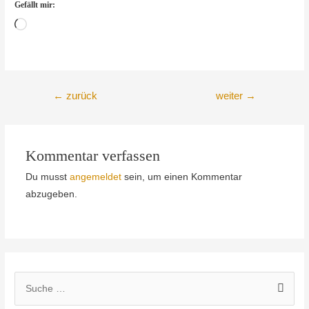
Gefällt mir:
Wird
geladen …
Beitragsnavigation
←
zurück
weiter
→
Kommentar verfassen
Du musst
angemeldet
sein, um einen Kommentar
abzugeben.
S
u